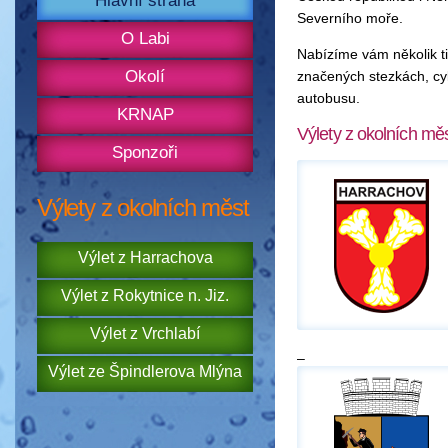
Hlavní strana
Severního moře.
O Labi
Nabízíme vám několik ti
Okolí
značených stezkách, cy
autobusu.
KRNAP
Výlety z okolních mě
Sponzoři
Výlety z okolních měst
Výlet z Harrachova
Výlet z Rokytnice n. Jiz.
Výlet z Vrchlabí
–
Výlet ze Špindlerova Mlýna