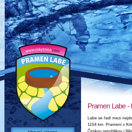
Pramen Labe -
Labe se řadí mezi nejde
1154 km. Pramení v Kr
Českou republikou i Ně